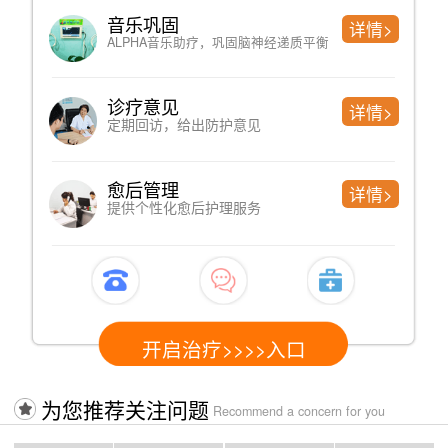
测评
沙盘游戏
详情>
精神问题严重程度、简单便捷
洞见人的内
诊断
催眠疗法
详情>
过往病史、制定科学检测方案
借助暗示性语
图检测
认知行为
详情>
健康情况，以排查躯体性因素
改变不合理
开启治疗>>>>入口
开启
为您推荐关注问题
Recommend a concern for you