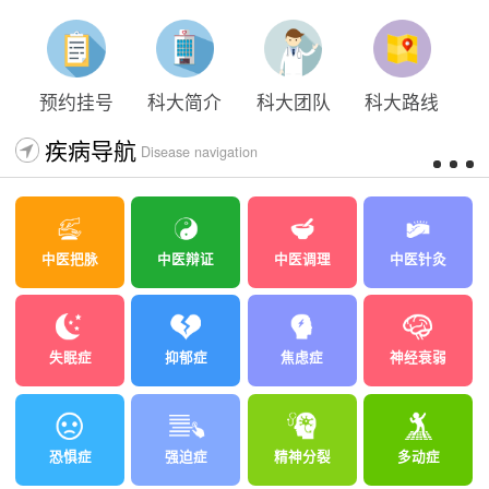
预约挂号
科大简介
科大团队
科大路线
疾病导航
Disease navigation
中医把脉
中医辩证
中医调理
中医针灸
失眠症
抑郁症
焦虑症
神经衰弱
恐惧症
强迫症
精神分裂
多动症