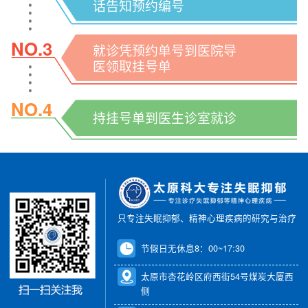
话告知预约编号
NO.3
就诊凭预约单号到医院导
医领取挂号单
NO.4
持挂号单到医生诊室就诊
只专注失眠抑郁、精神心理疾病的研究与治疗
节假日无休息8：00~17:30
太原市杏花岭区府西街54号煤炭大厦西
侧