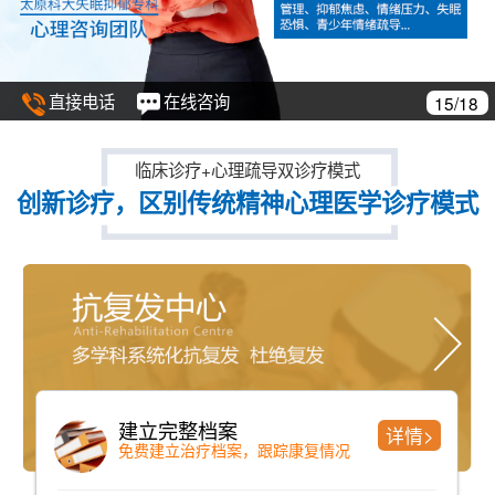
直接电话
在线咨询
15/18
临床诊疗+心理疏导双诊疗模式
创新诊疗，区别传统精神心理医学诊疗模式
检测
精神分析
详情>
时间短、准确率高且全面
洞见与自我了