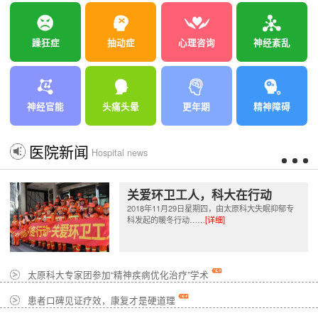
躁狂症
抽动症
心理咨询
神经紊乱
神经官能
头痛头晕
更年期
精神障碍
医院新闻
Hospital news
关爱环卫工人，科大在行动
2018年11月29日星期四，由太原科大失眠抑郁专
科发起的暖冬行动……
[详细]
太原科大专家团参加“精神疾病优化治疗”学术
患者口碑见证疗效，康复才是硬道理