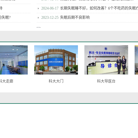
待
2024-06-17
长期失眠睡不好，如何改善？6个不吃药的失眠
不妨可尝试
的失眠?
2023-12-25
失眠后期不良影响
你5个调节方法远离
治疗抑郁症要注意，千万不要犯
症已成为一种常见
错！
抑郁症是一种常见的精神
率也在逐步上升，
虽然很多人听说过抑郁症，但
...
[详细]
疾病了解不多，尤其...
[详细]
人活得很累
2026-02-08
笑着的人也会抑郁，情绪阴霾要正视
缓解抑郁症
2025-08-04
抑郁症不是深渊，是心灵暂时迷路，总有被照
廊
科大大门
科大导医台
刻
科学干预策略
2024-12-23
战胜抑郁症，是否真的如同涅槃重生般蜕变
，需要警惕抑郁
2024-06-24
得了抑郁症，身体会不自觉地做10件事！
2024-01-01
“抑郁症”经常说的4句话，你知道吗，为了家人
看
入痛苦？学会这6
得了强迫症怎么办 这些方法能
和干扰日常生活，
迫症
强迫症是一种焦虑障碍性
强迫症的特点是反
持续两周或两天以上，与心理