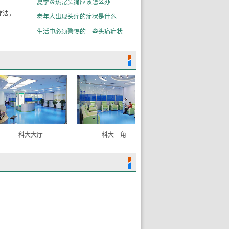
夏季炎热常头痛应该怎么办
疗法，
老年人出现头痛的症状是什么
生活中必须警惕的一些头痛症状
这4个
疾病。
对这种
亮的时
科大大厅
科大一角
科大病房
进来看
缓解强
疾病，
社会、