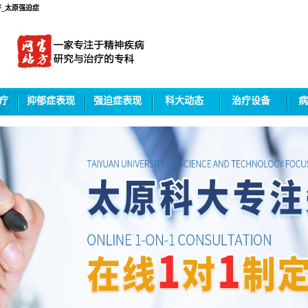
_太原强迫症
疗
抑郁症表现
强迫症表现
科大动态
治疗设备
病