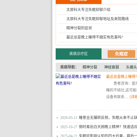
太原科大专注失眠抑郁介绍
太原科大专注失眠抑郁地址及来院路线
精神分裂的症状
最近总是晚上睡得不踏实有危害吗?
疾病诊疗区
失眠症
疾病导航：
精神分裂
神经衰弱
头痛头
最近总是晚上睡得
患者咨询：医
睡的不结壮,这可
设备有联系....
[详细
2026-05-11
睡意全无辗转反侧，失眠从来不止
2025-10-27
倒时差后白天困晚上精神？快速适
2025-04-21
失眠症影响认知的四大后果，最后