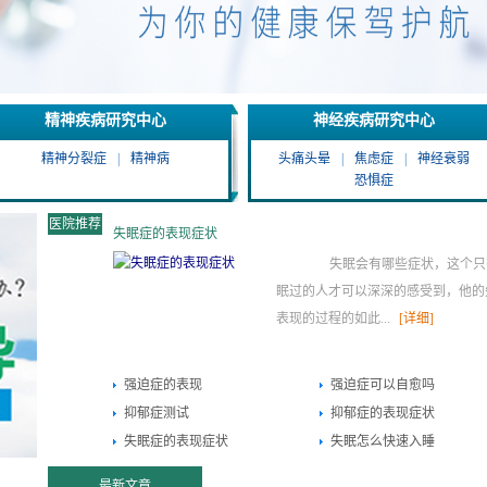
精神疾病研究中心
神经疾病研究中心
精神分裂症
|
精神病
头痛头晕
|
焦虑症
|
神经衰弱
恐惧症
医院推荐
失眠症的表现症状
失眠会有哪些症状，这个只
眠过的人才可以深深的感受到，他的
表现的过程的如此...
[详细]
强迫症的表现
强迫症可以自愈吗
抑郁症测试
抑郁症的表现症状
失眠症的表现症状
失眠怎么快速入睡
最新文章