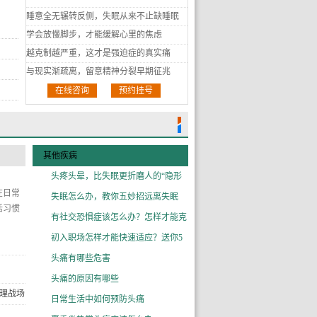
累
睡意全无辗转反侧，失眠从来不止缺睡眠
学会放慢脚步，才能缓解心里的焦虑
越克制越严重，这才是强迫症的真实痛
与现实渐疏离，留意精神分裂早期征兆
害怕意外发生，焦虑成了甩不开的习惯情绪
在线咨询
预约挂号
反复核对文字数字，内心不安始终无法平息
轻信荒诞不实想法，正视精神分裂带来的日
常困扰
不是想太多矫情，抑郁症是真的让人活得很
其他疾病
累
睡意全无辗转反侧，失眠从来不止缺睡眠
头疼头晕，比失眠更折磨人的“隐形
学会放慢脚步，才能缓解心里的焦虑
在日常
越克制越严重，这才是强迫症的真实痛
失眠怎么办，教你五妙招远离失眠
活习惯
与现实渐疏离，留意精神分裂早期征兆
有社交恐惧症该怎么办？怎样才能克
害怕意外发生，焦虑成了甩不开的习惯情绪
初入职场怎样才能快速适应？送你5
反复核对文字数字，内心不安始终无法平息
头痛有哪些危害
轻信荒诞不实想法，正视精神分裂带来的日
头痛的原因有哪些
常困扰
不是想太多矫情，抑郁症是真的让人活得很
理战场
日常生活中如何预防头痛
累