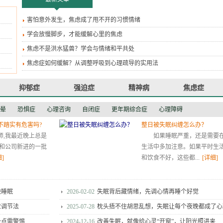
害怕意外发生，焦虑成了甩不开的习惯情绪
学会放慢脚步，才能缓解心里的焦虑
焦虑不是洪水猛兽？学会与情绪和平共处
焦虑症如何缓解？从调整呼吸到心理疏导的实用法
抑郁症
强迫症
精神病
焦虑症
晕
恐惧症
心理咨询
自闭症
更年期综合症
心理障碍
不踏实有危害吗?
整日被失眠纠缠怎么办？
师,我最近晚上总是
如果睡眠严重，还是需要
能和公司新进的一批
生活中多加注意。如果平时生
]
和饮食不好，这些都...
[详细]
缺睡眠
2026-02-02
失眠背后藏情绪，先调心情再睡个好觉
应调节法
2025-07-28
枕头捂不住胡思乱想，失眠让每个夜晚都成了心
一点需警惕
2024-12-16
改善失眠，就像给心灵“开窗”，让阳光照进来