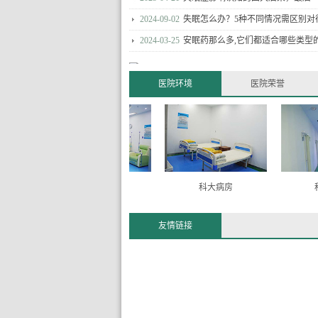
2024-09-02
失眠怎么办？5种不同情况需区别对
2024-03-25
安眠药那么多,它们都适合哪些类型
抑郁症不可怕，教
医院环境
医院荣誉
抑郁症！
近几年，抑郁
的精神疾病，发病
许多人在发病后没有积
2026-05-18
不是想太多矫情，抑郁症是真的让
2025-11-03
长期情绪低落难振作？及时干预可
科大一角
科大病房
科大走
2025-05-05
走出复发循环：抑郁症长期管理的
友情链接
2024-09-09
抑郁症就是不开心？出现这5个症状
症！
2024-04-01
如何预防抑郁症发作？
强迫症总让自己陷
招，可慢慢改善
强迫症会影响
带来压力和焦虑。