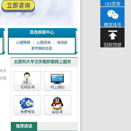
QQ咨询
微信挂号
其他疾病中心
心理障碍
|
心理咨询
|
自闭症
回到顶部
更年期综合症
太原科大专注失眠抑郁网上服务
有失
睡意全无辗转反侧，失眠从来不止缺睡眠
失眠
学会放慢脚步，才能缓解心里的焦虑
越克制越严重，这才是强迫症的真实痛
与现实渐疏离，留意精神分裂早期征兆
害怕意外发生，焦虑成了甩不开的习惯情绪
反复核对文字数字，内心不安始终无法平息
轻信荒诞不实想法，正视精神分裂带来的日
推荐阅读
常困扰
不是想太多矫情，抑郁症是真的让人活得很