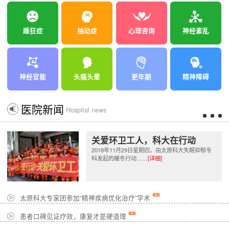
躁狂症
抽动症
心理咨询
神经紊乱
神经官能
头痛头晕
更年期
精神障碍
医院新闻
Hospital news
关爱环卫工人，科大在行动
2018年11月29日星期四，由太原科大失眠抑郁专
科发起的暖冬行动……
[详细]
太原科大专家团参加“精神疾病优化治疗”学术
患者口碑见证疗效，康复才是硬道理