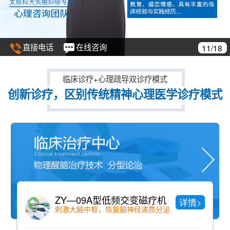
直接电话
在线咨询
12/18
临床诊疗+心理疏导双诊疗模式
创新诊疗，区别传统精神心理医学诊疗模式
磁疗机
中药药浴
详情>
递质分泌
纯中药配方、老少咸宜