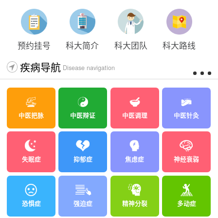
预约挂号
科大简介
科大团队
科大路线
疾病导航
Disease navigation
中医把脉
中医辩证
中医调理
中医针灸
失眠症
抑郁症
焦虑症
神经衰弱
恐惧症
强迫症
精神分裂
多动症