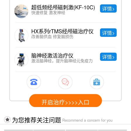
0C)
中药熏蒸
详情>
直达病灶、绿色纯天然
治疗仪
中医理疗
详情>
调节神经系统功能，提高免疫功能
中医针灸
详情>
免疫力
疏通经络 调节阴阳
入口
开启治疗>>>>入口
为您推荐关注问题
Recommend a concern for you