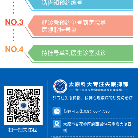
话告知预约编号
NO.3
就诊凭预约单号到医院导
医领取挂号单
NO.4
持挂号单到医生诊室就诊
只专注失眠抑郁、精神心理疾病的研究与治疗
节假日无休息8：00~17:30
太原市杏花岭区府西街54号煤炭大厦西
侧