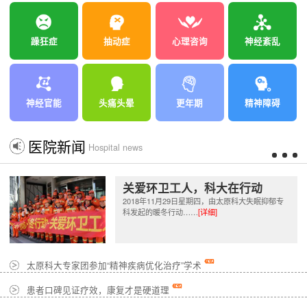
躁狂症
抽动症
心理咨询
神经紊乱
神经官能
头痛头晕
更年期
精神障碍
医院新闻
Hospital news
关爱环卫工人，科大在行动
2018年11月29日星期四，由太原科大失眠抑郁专
科发起的暖冬行动……
[详细]
太原科大专家团参加“精神疾病优化治疗”学术
患者口碑见证疗效，康复才是硬道理