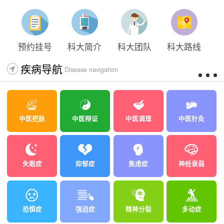
预约挂号
科大简介
科大团队
科大路线
疾病导航
Disease navigation
中医把脉
中医辩证
中医调理
中医针灸
失眠症
抑郁症
焦虑症
神经衰弱
恐惧症
强迫症
精神分裂
多动症