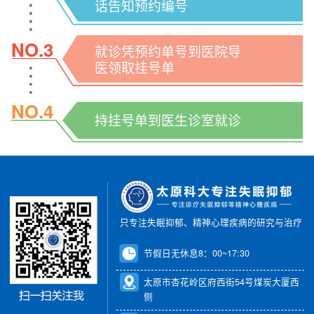
话告知预约编号
NO.3
就诊凭预约单号到医院导
医领取挂号单
NO.4
持挂号单到医生诊室就诊
只专注失眠抑郁、精神心理疾病的研究与治疗
节假日无休息8：00~17:30
太原市杏花岭区府西街54号煤炭大厦西
侧