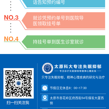
话告知预约编号
NO.3
就诊凭预约单号到医院导
医领取挂号单
NO.4
持挂号单到医生诊室就诊
只专注失眠抑郁、精神心理疾病的研究与治疗
节假日无休息8：00~17:30
太原市杏花岭区府西街54号煤炭大厦西
侧