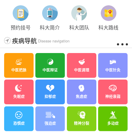
预约挂号
科大简介
科大团队
科大路线
疾病导航
Disease navigation
中医把脉
中医辩证
中医调理
中医针灸
失眠症
抑郁症
焦虑症
神经衰弱
恐惧症
强迫症
精神分裂
多动症