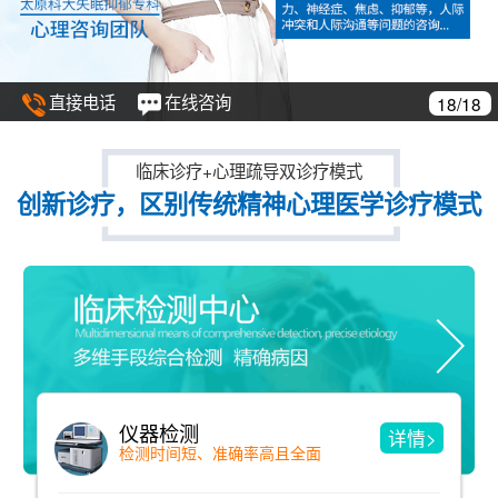
直接电话
在线咨询
1/18
临床诊疗+心理疏导双诊疗模式
创新诊疗，区别传统精神心理医学诊疗模式
仪器检测
精
详情>
检测时间短、准确率高且全面
洞