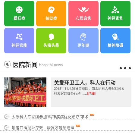
躁狂症
抽动症
心理咨询
神经紊乱
神经官能
头痛头晕
更年期
精神障碍
医院新闻
Hospital news
关爱环卫工人，科大在行动
2018年11月29日星期四，由太原科大失眠抑郁专
科发起的暖冬行动……
[详细]
太原科大专家团参加“精神疾病优化治疗”学术
患者口碑见证疗效，康复才是硬道理