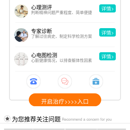
心理测评
沙
详情>
判断精神问题严重程度、简单便捷
洞
专家诊断
催
详情>
了解过往病史、制定科学检测方案
借
心电图检测
认
详情>
心脏健康情况，以排查躯体性因素
改
开启治疗>>>>入口
为您推荐关注问题
Recommend a concern for you