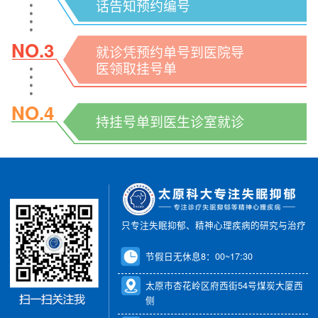
话告知预约编号
NO.3
就诊凭预约单号到医院导
医领取挂号单
NO.4
持挂号单到医生诊室就诊
只专注失眠抑郁、精神心理疾病的研究与治疗
节假日无休息8：00~17:30
太原市杏花岭区府西街54号煤炭大厦西
侧