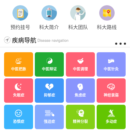
太原科大开展心理沙盘团体体验系列公益活动
预约挂号
科大简介
科大团队
科大路线
疾病导航
Disease navigation
中医把脉
中医辩证
中医调理
中医针灸
失眠症
抑郁症
焦虑症
神经衰弱
恐惧症
强迫症
精神分裂
多动症