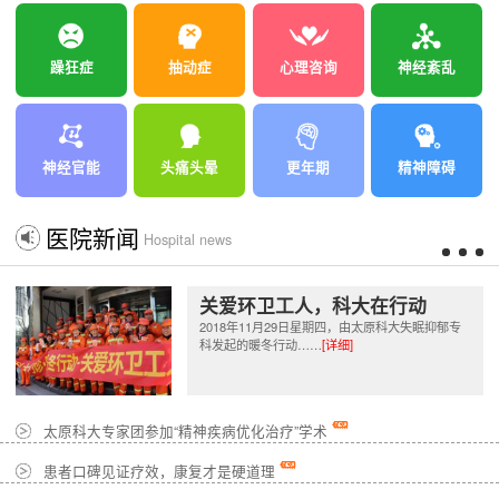
躁狂症
抽动症
心理咨询
神经紊乱
神经官能
头痛头晕
更年期
精神障碍
医院新闻
Hospital news
关爱环卫工人，科大在行动
2018年11月29日星期四，由太原科大失眠抑郁专
科发起的暖冬行动……
[详细]
太原科大专家团参加“精神疾病优化治疗”学术
患者口碑见证疗效，康复才是硬道理