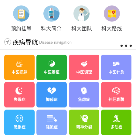
预约挂号
科大简介
科大团队
科大路线
疾病导航
Disease navigation
中医把脉
中医辩证
中医调理
中医针灸
失眠症
抑郁症
焦虑症
神经衰弱
恐惧症
强迫症
精神分裂
多动症