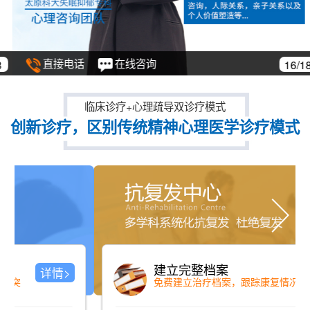
直接电话
在线咨询
16/18
临床诊疗+心理疏导双诊疗模式
创新诊疗，区别传统精神心理医学诊疗模式
ZY—09A型低频交变磁疗机
详情>
刺激大脑中枢，恢复脑神经递质分泌