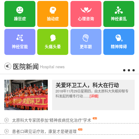
躁狂症
抽动症
心理咨询
神经紊乱
神经官能
头痛头晕
更年期
精神障碍
医院新闻
Hospital news
关爱环卫工人，科大在行动
2018年11月29日星期四，由太原科大失眠抑郁专
科发起的暖冬行动……
[详细]
太原科大专家团参加“精神疾病优化治疗”学术
患者口碑见证疗效，康复才是硬道理