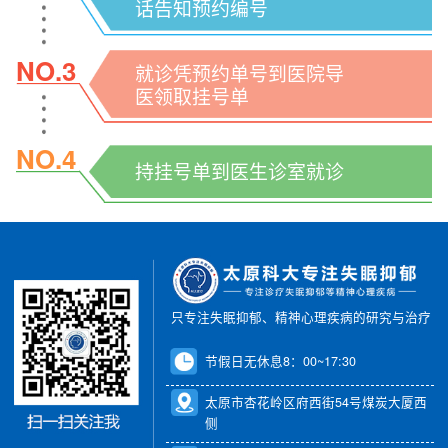
话告知预约编号
NO.3
就诊凭预约单号到医院导
医领取挂号单
NO.4
持挂号单到医生诊室就诊
只专注失眠抑郁、精神心理疾病的研究与治疗
节假日无休息8：00~17:30
太原市杏花岭区府西街54号煤炭大厦西
侧