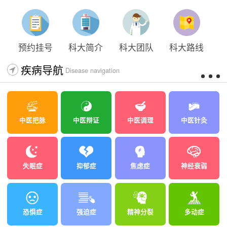
预约挂号
科大简介
科大团队
科大路线
疾病导航
Disease navigation
中医把脉
中医辩证
中医调理
中医针灸
失眠症
抑郁症
焦虑症
神经衰弱
恐惧症
强迫症
精神分裂
多动症