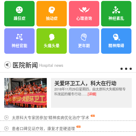
躁狂症
抽动症
心理咨询
神经紊乱
神经官能
头痛头晕
更年期
精神障碍
医院新闻
Hospital news
关爱环卫工人，科大在行动
2018年11月29日星期四，由太原科大失眠抑郁专
科发起的暖冬行动……
[详细]
太原科大专家团参加“精神疾病优化治疗”学术
患者口碑见证疗效，康复才是硬道理