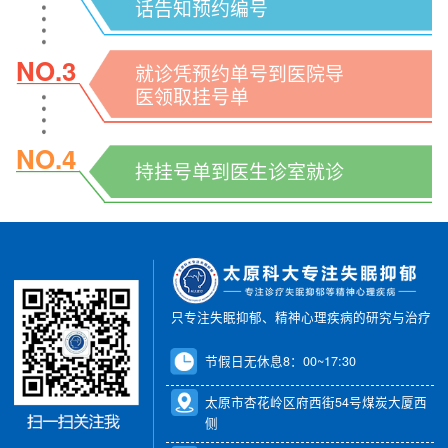
话告知预约编号
NO.3
就诊凭预约单号到医院导
医领取挂号单
NO.4
持挂号单到医生诊室就诊
只专注失眠抑郁、精神心理疾病的研究与治疗
节假日无休息8：00~17:30
太原市杏花岭区府西街54号煤炭大厦西
侧